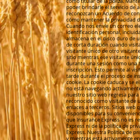
como titular de la póliza. Man
poder brindarle el servicio de
reconozcan un Acuerdo de confi
cómo mantener la privacidad de 
Cuando nos envíe un correo ele
identificación personal, inclui
almacena en el disco duro de un
de corta duración cuando visita
visitante único de otro visitan
sitio mientras ese visitante ún
durante una sesión como una h
inscripción. Esto permite al vi
tarde durante el proceso de in
cookie. La cookie caduca y se 
no está navegando activamente 
nuestro sitio web regresa para
reconocido como visitante de un
enlaces a terceros. Sitios web
disponibles para su convenienci
que Insurance Express no es re
Express ni de la política de pri
Express. Nuestra Política de pr
y mientras está activamente en 