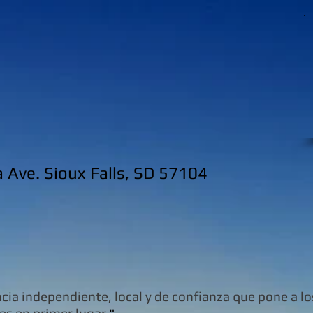
 Ave. Sioux Falls, SD 57104
cia independiente, local y de confianza que pone a lo