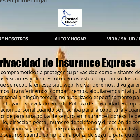
tes en primer lugar
".
RE NOSOTROS
AUTO Y HOGAR
VIDA / SALUD /
rivacidad de Insurance Express
comprometidos a proteger su privacidad como visitante de 
os visitantes y clientes, ofrecemos este compromiso: Insura
que se recopila en este sitio web. No venderemos, divulgar
mos, transferiremos, compartiremos, alquilaremos ni alqu
personal a ningún tercero no autorizado específicamente por
 le hayamos revelado en esta Política de privacidad. Recopi
ación personal cuando se inscriba para la cobertura y cu
scribe para una póliza de seguro en Insurance Express, le 
io, dirección postal, número de teléfono y dirección de cor
ormación según el tipo de póliza en la que se inscriba. Est
e seguros cuando compre una póliza de seguro para que p