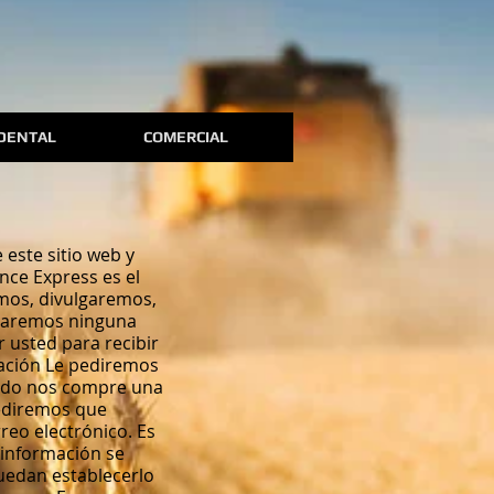
 DENTAL
COMERCIAL
este sitio web y
nce Express es el
emos, divulgaremos,
ilaremos ninguna
 usted para recibir
lación Le pediremos
ando nos compre una
pediremos que
reo electrónico. Es
a información se
uedan establecerlo