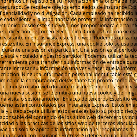
tendremos un registro de su información en la oficina de In
 asegurado. Se requiere que los empleados de Insurance Exp
dencialidad y no divulgación. Cada empleado ha recibido 
cada cliente y la importancia de proteger la información pe
ctrónico desde este sitio web, nos proporcionará cierta in
da su dirección de correo electrónico. Cookies Una cookie es
 visitante mientras visita este sitio web. Podemos utilizar
 este sitio. En Insurance Express, una cookie solo se usa par
te durante una sesión en particular. Una sesión es el período
ico está vinculado a nuestro servidor. Podemos utilizar la te
erramienta para transferir su información de entrada dura
sitante ingresar su información una vez y hacer que la info
scripción. Ninguna información personal identificable está 
elimina de la computadora del visitante tan pronto como cie
en nuestro sitio web durante más de 20 minutos. Si un visi
 una nueva sesión, se le emitirá una nueva cookie y de nin
a visita o sesión anterior. Enlaces de terceros Este sitio
 que no están controlados por Insurance Express. Estos enla
a y usted acepta utilizar estos enlaces bajo su propio ries
sponsable del contenido de los sitios web de terceros vinc
vacidad o las prácticas de los sitios web de terceros vincula
ivacidad solo se aplica a la información que recopilamos de
una sesión con Insurance Express. Si debe vincular a un si