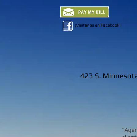
¡Visítanos en Facebook!
423 S. Minnesota
"Agen