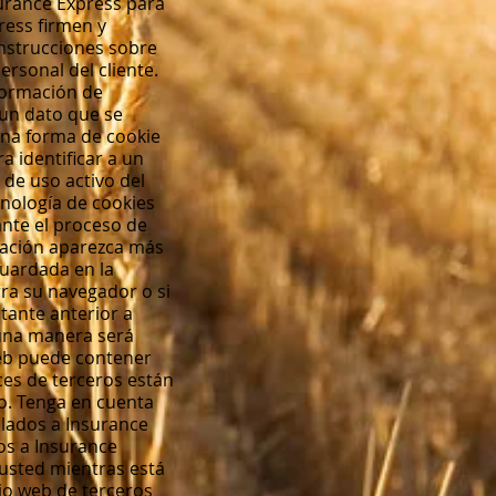
surance Express para
ress firmen y
instrucciones sobre
rsonal del cliente.
formación de
 un dato que se
 una forma de cookie
a identificar a un
 de uso activo del
cnología de cookies
nte el proceso de
rmación aparezca más
guardada en la
rra su navegador o si
tante anterior a
guna manera será
 web puede contener
ces de terceros están
go. Tenga en cuenta
ulados a Insurance
dos a Insurance
 usted mientras está
tio web de terceros