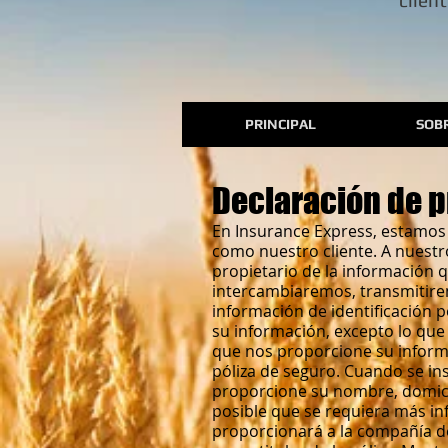
clien
PRINCIPAL
SOB
Declaración de p
En Insurance Express, estamos 
como nuestro cliente. A nuestr
propietario de la información 
intercambiaremos, transmitire
información de identificación 
su información, excepto lo que
que nos proporcione su inform
póliza de seguro. Cuando se in
proporcione su nombre, domicil
posible que se requiera más inf
proporcionará a la compañía d